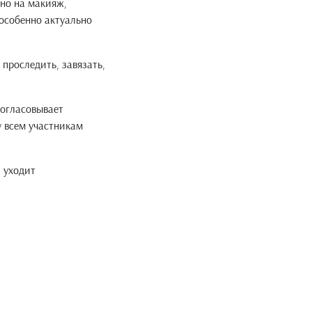
ьно на макияж,
 особенно актуально
проследить, завязать,
согласовывает
у всем участникам
и уходит