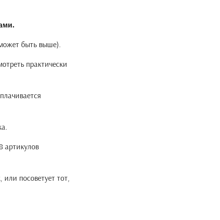
ами.
 может быть выше).
мотреть практически
оплачивается
ка.
8 артикулов
 или посоветует тот,