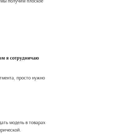
 мы получим плоское
рым я сотрудничаю
гмента, просто нужно
ать модель в товарах
 прической.