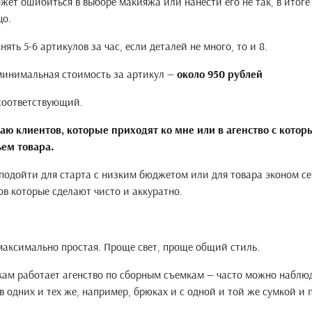
жет ошибиться в выборе макияжа или нанести его не так, в итоге
цо.
нять 5-6 артикулов за час, если деталей не много, то и 8.
минимальная стоимость за артикул —
около 950 рублей
 соответствующий.
чаю клиентов, которые приходят ко мне или в агенство с кото
ъем товара.
подойти для старта с низким бюджетом или для товара эконом се
ов которые сделают чисто и аккуратно.
максимально простая. Проще свет, проще общий стиль.
кам работает агенство по сборным съемкам — часто можно наблюд
в одних и тех же, например, брюках и с одной и той же сумкой и