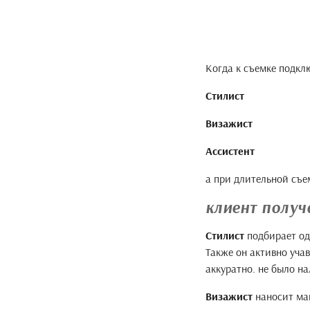
Когда к съемке подк
Стилист
Визажист
Ассистент
а при длительной съе
клиент получ
Стилист
подбирает од
Также он активно учав
аккуратно. не было н
Визажист
наносит мак