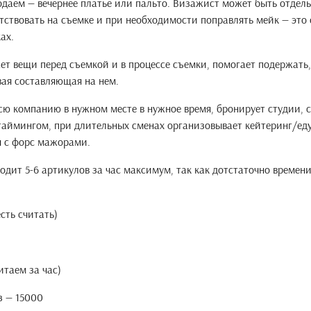
родаем — вечернее платье или пальто. Визажист может быть отдел
тствовать на съемке и при необходимости поправлять мейк — это
ках.
т вещи перед съемкой и в процессе съемки, помогает подержать, 
овая составляющая на нем.
сю компанию в нужном месте в нужное время, бронирует студии, 
а таймингом, при длительных сменах организовывает кейтеринг/ед
я с форс мажорами.
одит 5-6 артикулов за час максимум, так как дотстаточно времен
есть считать)
итаем за час)
з — 15000