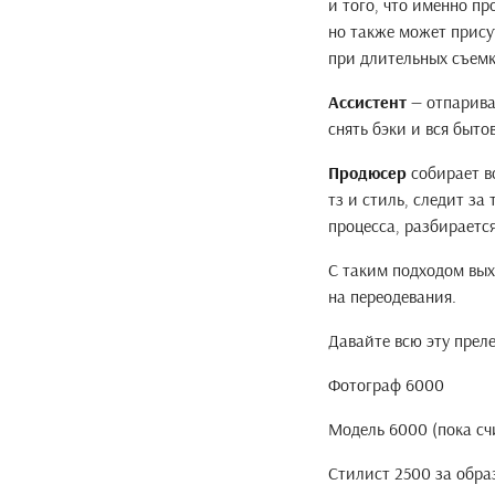
и того, что именно п
но также может прису
при длительных съем
Ассистент
— отпаривае
снять бэки и вся быт
Продюсер
собирает в
тз и стиль, следит з
процесса, разбираетс
С таким подходом вых
на переодевания.
Давайте всю эту прел
Фотограф 6000
Модель 6000 (пока сч
Стилист 2500 за обра