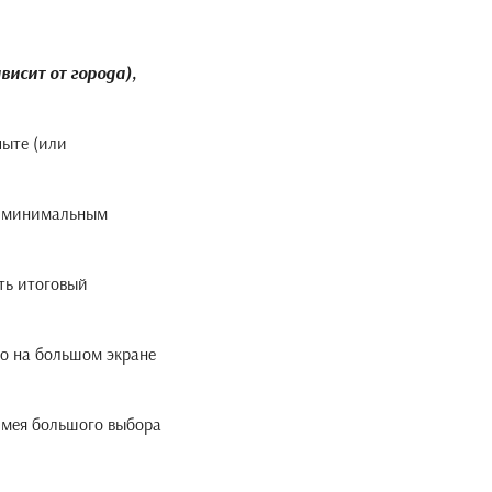
исит от города),
пыте (или
 с минимальным
ить итоговый
то на большом экране
 имея большого выбора