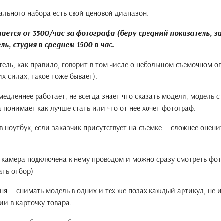
ального набора есть свой ценовой диапазон.
тся от 3500/час за фотографа (беру средний показатель, зав
ель, студия в среднем 1500 в час.
ль, как правило, говорит в том числе о небольшом съемочном о
их силах, такое тоже бывает).
медленнее работает, не всегда знает что сказать модели, модель
 понимает как лучше стать или что от нее хочет фотограф.
в ноутбук, если заказчик присутствует на съемке — сложнее оцен
к камера подключена к нему проводом и можно сразу смотреть фо
ать отбор)
вня — снимать модель в одних и тех же позах каждый артикул, не
ии в карточку товара.